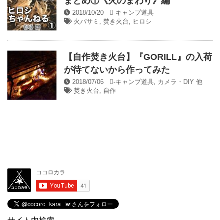
まとめ①《火のまわり》編
2018/10/20
-
キャンプ道具
火バサミ
,
焚き火台
,
ヒロシ
【自作焚き火台】『GORILL』の入荷
が待てないから作ってみた
2018/07/06
-
キャンプ道具
,
カメラ・DIY 他
焚き火台
,
自作