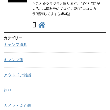
たことをツラツラと綴ります。 ”心”と”体”が
よろこぶ情報発信ブログ ご訪問”ココロカ
ラ”感謝してます(⁎⁍̴̆Ɛ⁍̴̆⁎)
カテゴリー
キャンプ道具
キャンプ飯
アウトドア雑談
釣り
カメラ・DIY 他