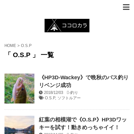
HOME
>
O.S.P
「 O.S.P 」 一覧
《HP3D-Wackey》で晩秋のバス釣り
リベンジ成功
2018/12/03
-
釣り
O.S.P
,
ソフトルアー
紅葉の相模湖で《O.S.P》HP3Dワッ
キーを試す！動きめっちゃイイ！