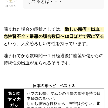
してるとは・・・
ばっすん
噛まれた場合の症状としては、
激しい頭痛・出血・
急性腎不全・最悪の場合数日〜10日ほどで死に至る
という、大変恐ろしい毒性を持っています。
噛まれてから数時間〜１日経過後に歯茎や傷からの
持続性の出血が見られるそうです。
日本の毒ヘビ ベスト３
第１位
ハブの10倍、マムシの４倍の毒性を持つ日
本最恐の毒ヘビ。
ヤマカ
しかし臆病な性格から、被害は少ない。北
ガシ