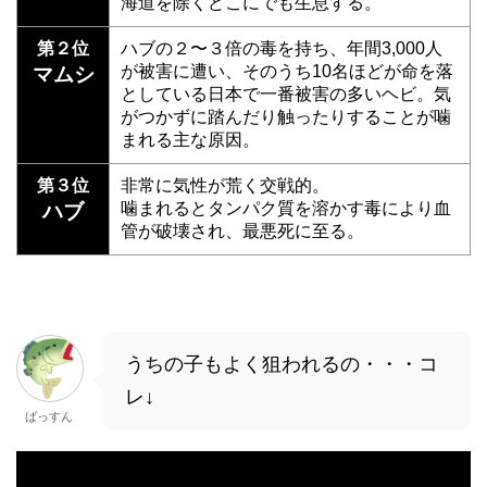
海道を除くどこにでも生息する。
第２位
ハブの２〜３倍の毒を持ち、年間3,000人
が被害に遭い、そのうち10名ほどが命を落
マムシ
としている日本で一番被害の多いヘビ。気
がつかずに踏んだり触ったりすることが噛
まれる主な原因。
第３位
非常に気性が荒く交戦的。
噛まれるとタンパク質を溶かす毒により血
ハブ
管が破壊され、最悪死に至る。
うちの子もよく狙われるの・・・コ
レ↓
ばっすん